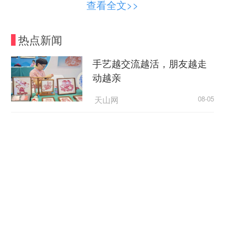
查看全文>>
热点新闻
手艺越交流越活，朋友越走
动越亲
天山网
08-05
美国媒体人批评政府依据谎言制定关税政策
央视新闻
08-05
当地时间2025年9月8日，比利时贝克沃特，莫
伦贝克-韦尔斯贝克，Petrushoeve葡萄园，采摘后
西方Z世代为何开始“粉”中
的一桶葡萄酒葡萄。
国？
CCTV4
08-05