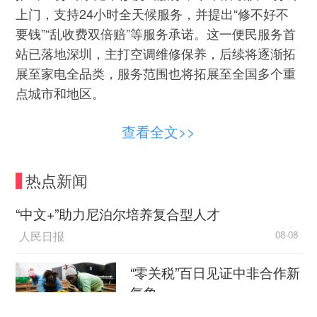
上门，支持24小时全天候服务，并提出“修不好不
要钱”“乱收费双倍赔”等服务承诺。这一便民服务首
站已落地深圳，主打空调维修保养，后续将逐渐拓
展至家电全品类，服务范围也将拓展至全国多个重
点城市和地区。
在搬家服务方面，自京东服务推出自营搬家服
查看全文>>
务以来，“0搬动、0加价、0破损”三大承诺广受消费
者好评。目前，京东搬家服务还将拓展至上海、广
热点新闻
州等城市。
“中文+”助力尼泊尔培养复合型人才
在回收服务方面，除了家电家具等热门回收品
人民日报
08-08
类外，还涵盖鞋服、智能机器人等超200个品类。
“零关税”百日见证中非合作新
气象