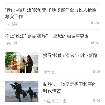
“暴雨+强对流”双预警 多地多部门全力投入抢险
救灾工作
央视网
08-06
不止“过江” 更要“破界” 一座城的融城与突围
央广网
08-06
探寻“技能+”促就业创业新路
新华社
08-06
制胜，一道坚定捍卫和平的
时代锋芒
钧正平工作室
08-06