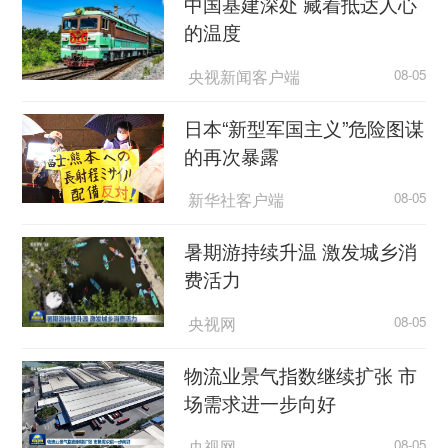
中国基建深处 藏着抵达人心
的温度
央视新闻客户端
08-05
日本“新型军国主义”危险图谋
的再次暴露
新华社客户端
08-05
暑期游持续升温 激发城乡消
费活力
央视网
08-05
物流业景气指数继续扩张 市
场需求进一步向好
央视网
08-05