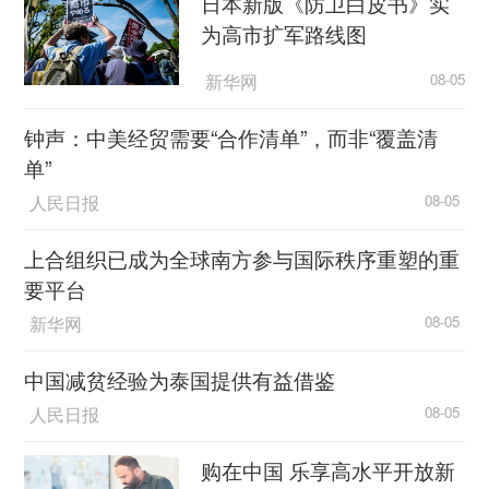
日本新版《防卫白皮书》实
为高市扩军路线图
新华网
08-05
钟声：中美经贸需要“合作清单”，而非“覆盖清
单”
人民日报
08-05
上合组织已成为全球南方参与国际秩序重塑的重
要平台
新华网
08-05
中国减贫经验为泰国提供有益借鉴
人民日报
08-05
购在中国 乐享高水平开放新