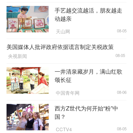
手艺越交流越活，朋友越走
动越亲
天山网
08-05
美国媒体人批评政府依据谎言制定关税政策
央视新闻
08-05
一井清泉藏岁月，满山红歌
颂长征
中国青年网
08-06
西方Z世代为何开始“粉”中
国？
CCTV4
08-05