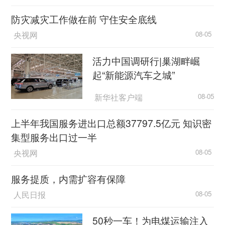
防灾减灾工作做在前 守住安全底线
央视网
08-05
活力中国调研行|巢湖畔崛
起“新能源汽车之城”
新华社客户端
08-05
上半年我国服务进出口总额37797.5亿元 知识密
集型服务出口过一半
央视网
08-05
服务提质，内需扩容有保障
人民日报
08-05
50秒一车！为电煤运输注入