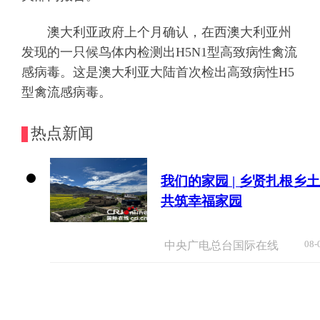
澳大利亚政府上个月确认，在西澳大利亚州
发现的一只候鸟体内检测出H5N1型高致病性禽流
感病毒。这是澳大利亚大陆首次检出高致病性H5
型禽流感病毒。
热点新闻
我们的家园 | 乡贤扎根乡
共筑幸福家园
08-
中央广电总台国际在线
外国游客从观众变玩家