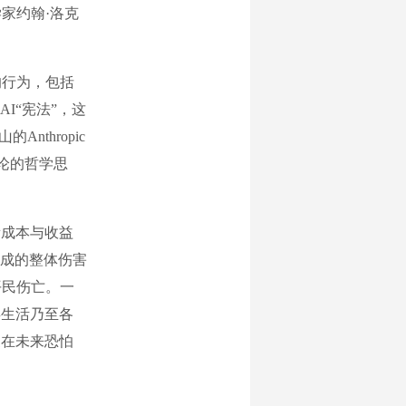
家约翰·洛克
的行为，包括
I“宪法”，这
thropic
务论的哲学思
成本与收益
成的整体伤害
平民伤亡。一
类生活乃至各
家在未来恐怕