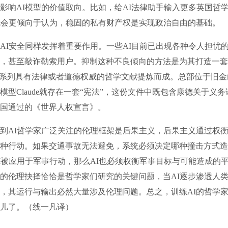
影响AI模型的价值取向。比如，给AI法律助手输入更多英国哲学
就会更倾向于认为，稳固的私有财产权是实现政治自由的基础。
I安全同样发挥着重要作用。一些AI目前已出现各种令人担忧
，甚至敲诈勒索用户。抑制这种不良倾向的方法是为其打造一套A
一系列具有法律或者道德权威的哲学文献提炼而成。总部位于旧金山的An
模型Claude就存在一套“宪法”，这份文件中既包含康德关于义
国通过的《世界人权宣言》。
AI哲学家广泛关注的伦理框架是后果主义，后果主义通过权衡
种行动。如果交通事故无法避免，系统必须决定哪种撞击方式造
I被应用于军事行动，那么AI也必须权衡军事目标与可能造成的
的伦理抉择恰恰是哲学家们研究的关键问题，当AI逐步渗透人
，其运行与输出必然大量涉及伦理问题。总之，训练AI的哲学
儿了。（线一凡译）