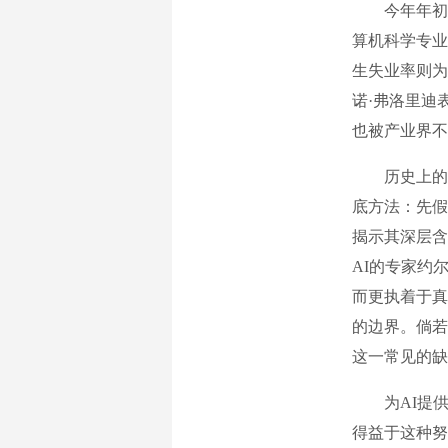
今年年初，
算机科学专业
生失业率则为
诺·弗洛里迪
也被产业界不
历史上的哲
底方法：先假
揭示其深层含
AI的专家约
而更执着于真
的边界。倘若
这一常见的缺
为AI提供
得益于这种努