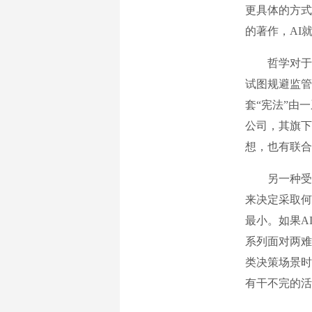
更具体的方式
的著作，AI
哲学对于A
试图规避监管
套“宪法”由
公司，其旗下
想，也有联合
另一种受到
来决定采取何
最小。如果A
系列面对两难
类决策场景时
有干不完的活