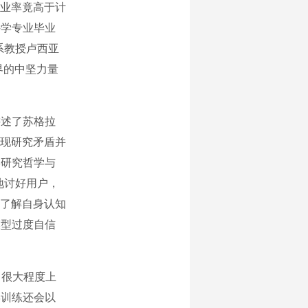
业率竟高于计
科学专业毕业
系教授卢西亚
界的中坚力量
述了苏格拉
现研究矛盾并
学研究哲学与
地讨好用户，
了解自身认知
模型过度自信
，很大程度上
学训练还会以