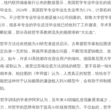
纽约联邦储备银行公布的数据显示，美国哲学专业毕业生的就
毕业生。2024年，美国哲学专业毕业生失业率为5.1%，计算机
7%。不少哲学专业毕业生都是被AI公司招募的。耶鲁大学哲学
表示，很多本专业的学生还没毕业就已经收到了工作邀请。学术
断虹吸，部分高校哲学系教师流失的规模堪称“大出血”。
学方法论依然能为AI研究者提供启示。古希腊哲学家柏拉图讲
定自身一无所知，再循序渐进抛出问题，不断澄清逻辑概念、发
义。如今，许多AI系统都存在迎合用户的倾向。德国慕尼黑大
尔格·诺勒认为，接受过苏格拉底方法训练的模型，更不容易一味
相本身。柏拉图的《申辩篇》认为，人类真正的智慧，恰恰在于
能把这种对于认知极限的谦逊植入到AI模型中，会有助于抑制
陷。
哲学训练的学者伊阿宋认为，近年来AI胡编乱造现象逐渐减少
力，对哲学的思辨有助于提高AI长链推理能力。不仅如此，哲