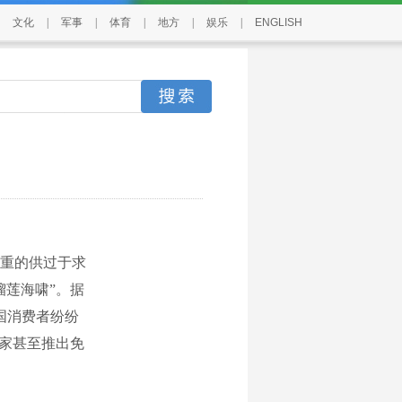
文化
|
军事
|
体育
|
地方
|
娱乐
|
ENGLISH
重的供过于求
榴莲海啸”。据
国消费者纷纷
商家甚至推出免