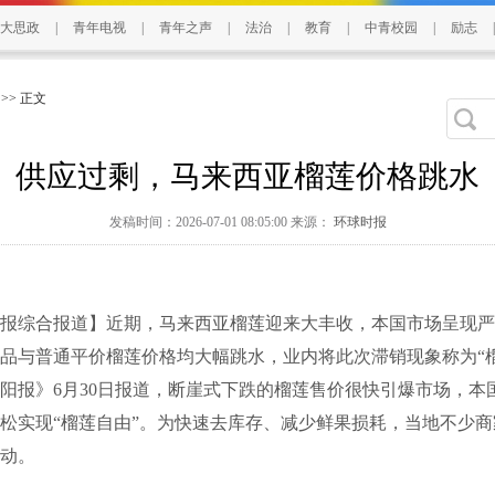
大思政
|
青年电视
|
青年之声
|
法治
|
教育
|
中青校园
|
励志
|
>> 正文
供应过剩，马来西亚榴莲价格跳水
发稿时间：2026-07-01 08:05:00 来源：
环球时报
综合报道】近期，马来西亚榴莲迎来大丰收，本国市场呈现严
品与普通平价榴莲价格均大幅跳水，业内将此次滞销现象称为“
阳报》6月30日报道，断崖式下跌的榴莲售价很快引爆市场，本
松实现“榴莲自由”。为快速去库存、减少鲜果损耗，当地不少
动。