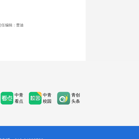
责任编辑：曹迪
中青
中青
青创
看点
校园
头条