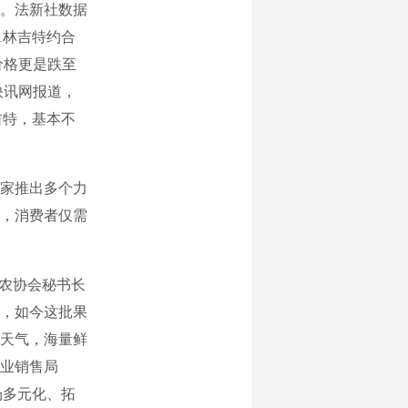
。法新社数据
1林吉特约合
价格更是跌至
快讯网报道，
吉特，基本不
家推出多个力
，消费者仅需
农协会秘书长
，如今这批果
天气，海量鲜
业销售局
场多元化、拓