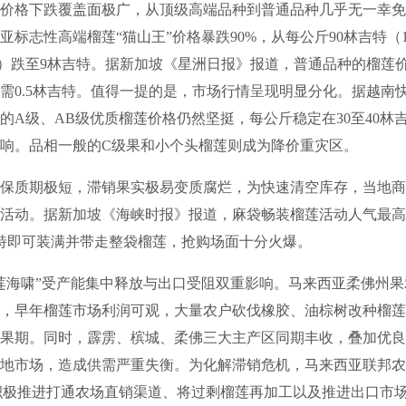
格下跌覆盖面极广，从顶级高端品种到普通品种几乎无一幸免
亚标志性高端榴莲“猫山王”价格暴跌90%，从每公斤90林吉特（
民币）跌至9林吉特。据新加坡《星洲日报》报道，普通品种的榴莲
需0.5林吉特。值得一提的是，市场行情呈现明显分化。据越南
的A级、AB级优质榴莲价格仍然坚挺，每公斤稳定在30至40林
响。品相一般的C级果和小个头榴莲则成为降价重灾区。
质期极短，滞销果实极易变质腐烂，为快速清空库存，当地商
活动。据新加坡《海峡时报》报道，麻袋畅装榴莲活动人气最高
吉特即可装满并带走整袋榴莲，抢购场面十分火爆。
海啸”受产能集中释放与出口受阻双重影响。马来西亚柔佛州果
，早年榴莲市场利润可观，大量农户砍伐橡胶、油棕树改种榴莲
果期。同时，霹雳、槟城、柔佛三大主产区同期丰收，叠加优良
地市场，造成供需严重失衡。为化解滞销危机，马来西亚联邦农
正积极推进打通农场直销渠道、将过剩榴莲再加工以及推进出口市