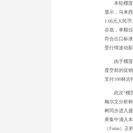
本轮榴莲价
显示，马来西
1.66元人
谷底，单颗仅
符合出口标准
受行情波动影
由于榴莲保
度空前的促销
支付100林
此次“榴莲
梅尔文分析称
树同步进入盛
果集中涌入本
（Fama）