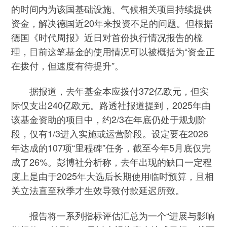
的时间内为该国基础设施、气候相关项目持续提供
资金，解决德国近20年来投资不足的问题。但根据
德国《时代周报》近日对首份执行情况报告的梳
理，目前这笔基金的使用情况可以被概括为“资金正
在拨付，但速度有待提升”。
据报道，去年基金本应拨付372亿欧元，但实
际仅支出240亿欧元。路透社报道提到，2025年由
该基金资助的项目中，约2/3在年底仍处于规划阶
段，仅有1/3进入实施或运营阶段。设定要在2026
年达成的107项“里程碑”任务，截至今年5月底仅完
成了26%。彭博社分析称，去年出现的缺口一定程
度上是由于2025年大选后长期使用临时预算，且相
关立法直至秋季才生效导致付款延迟所致。
报告将一系列指标评估汇总为一个“进展与影响