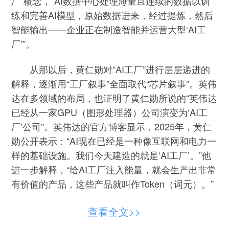
厂”概念，“AI数据中心处理海量且连续的数据以训
练和完善AI模型，原始数据进来，经过提炼，然后
智能输出——企业正在制造智能并运营大型‘AI工
厂’”。
从那以后，黄仁勋对“AI工厂”进行层层递进的
解释，逐渐用“工厂叙事”全面取代“芯片叙事”。英伟
达在多领域的布局，也证明了黄仁勋所说的“英伟达
已经从一家GPU（图形处理器）公司演变为‘AI工
厂’公司”。英伟达的官方博客显示，2025年，黄仁
勋公开表示：“AI现在已经是一种像互联网和电力一
样的基础设施。我们今天建造的就是‘AI工厂’。”他
进一步解释，“给AI工厂注入能量，就会生产出非常
有价值的产品，这些产品就叫作Token（词元）。”
今年3月，黄仁勋再次发文，将AI产业形象比
查看全文>>
喻为“五层蛋糕”，自下而上依次由能源、芯片、基