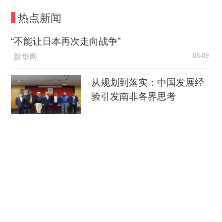
础设施、模型和应用构成。其中基础设施层包括土
热点新闻
地、供电、冷却系统、建筑工程、网络通信，以及
将成千上万处理器编排到一台机器的系统，这些系
“不能让日本再次走向战争”
统就是“AI工厂”。他认为，芯片工厂、计算机组装
新华网
08-09
厂和“AI工厂”正在以前所未有的规模建设，这正在
成为人类历史上规模最大的基础设施建设。
从规划到落实：中国发展经
验引发南非各界思考
中国新闻网
08-09
穿汉服、看非遗 外国游客扎
堆来华“深度文化游”
央视新闻客户端
08-09
长江商学院金融学助理教授梅丹青接受《环球
南京大屠杀历史不容篡改 日
时报》记者采访时，则从更细致的角度透视“AI工
本打“核爆”牌洗不掉血债