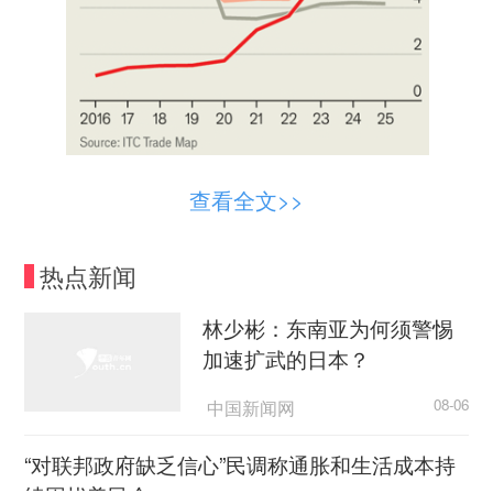
文章认为，中国汽车不仅物美价廉，还搭载炫
查看全文>>
酷科技。通过与本土科技巨头合作，中国车企开发
的软件正成为愈发重要的差异化来源，最新案例是
热点新闻
集成语音控制AI系统。创新速度令人惊叹。梅赛德
斯首席执行官康林松（Ola K llenius）表示，“中国
林少彬：东南亚为何须警惕
速度”已成为行业的“鼓点”。传统汽车行业的产品开
加速扩武的日本？
发周期——新款车型大约需要40到80个月——如今
中国新闻网
08-06
显得异常缓慢。围绕电动汽车设计的生产流程，加
上深度的垂直整合以及通过软件更新持续改进已发
“对联邦政府缺乏信心”民调称通胀和生活成本持
布车型的意愿，使得在中国整个开发周期最多只需