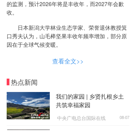
的监测，预计2026年将是丰收年，而2027年会歉
收。
日本新潟大学林业生态学家、荣誉退休教授箕
口秀夫认为，山毛榉坚果丰收年频率增加，部分原
因在于全球气候变暖。
日本的山毛榉每年10月左右结果，果实是熊的
查看全文>>
重要食物来源。秋田县林业研究培训中心官员和田
悟说，一般情况下，健康母熊会在果实丰收后的冬
热点新闻
季产下更多幼崽。次年若果实歉收，到来年春季，
掉落在地上的果实很可能不够冬眠醒来的熊吃，导
我们的家园 | 乡贤扎根乡土
致它们不得不进入人类居住区觅食，这时候较容易
共筑幸福家园
发生“熊出没”事件。
中央广电总台国际在线
08-07
兵库县立大学教授横山真弓参与兵库县防熊工
外国游客从观众变玩家
作超过20年。横山真弓介绍说，他们的研究显示，