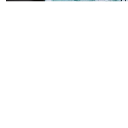
施、电网容量和终端
消费者需求，该计划
将导致企业车队更新
速度放缓，并颠覆汽
舞台扎根市井烟
车租赁模式。
火 解锁夜间文旅
欧洲新能源汽车