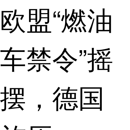
欧盟“燃油
车禁令”摇
摆，德国