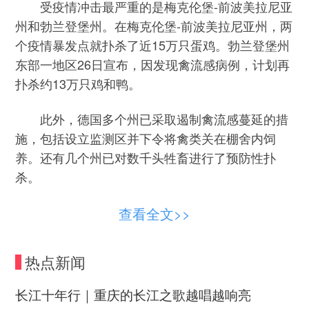
受疫情冲击最严重的是梅克伦堡-前波美拉尼亚
州和勃兰登堡州。在梅克伦堡-前波美拉尼亚州，两
个疫情暴发点就扑杀了近15万只蛋鸡。勃兰登堡州
东部一地区26日宣布，因发现禽流感病例，计划再
扑杀约13万只鸡和鸭。
此外，德国多个州已采取遏制禽流感蔓延的措
施，包括设立监测区并下令将禽类关在棚舍内饲
养。还有几个州已对数千头牲畜进行了预防性扑
杀。
眼下是候鸟南迁的季节，但迁徙高峰尚未到
查看全文>>
来。弗里德里希·洛夫勒研究所说，本轮禽流感疫情
暴发时间较往年提前。
热点新闻
德国农业、食品和国土部长阿洛伊斯·赖纳24日
长江十年行｜重庆的长江之歌越唱越响亮
说，过去两周禽流感感染病例出现了“非常快速的增