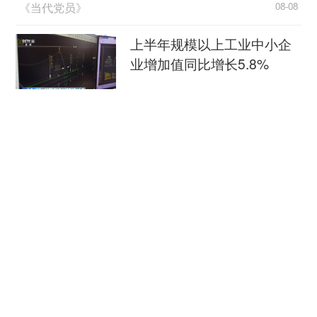
《当代党员》
08-08
长”，相比往年同期情况“反常”。
上半年规模以上工业中小企
业增加值同比增长5.8%
央视新闻客户端
08-08
江淮大地，科技成果正落地生“金”
新华社
08-08
柔性制造，高效匹配差异化需求
人民日报
08-08
国际锐评丨中方最新对美反制释放出什么信号？
2021年2月25日，水鸟在德国首都柏林泰格尔
央视新闻客户端
08-08
湖面上游弋和飞翔。新华社记者单宇琦摄
最新外贸数据公布 四个关键