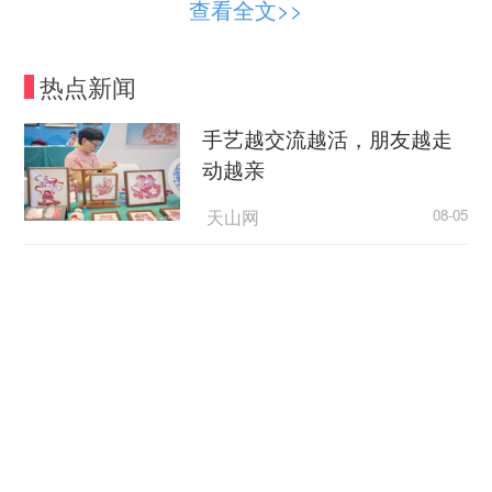
查看全文>>
热点新闻
手艺越交流越活，朋友越走
△玛丽-阿梅莉王后与奥尔唐斯王后的冠冕、蓝
动越亲
宝石项链及蓝宝石耳环（资料图）
天山网
08-05
玛丽-阿梅莉王后与奥尔唐斯王后的头饰套件
·
美国媒体人批评政府依据谎言制定关税政策
中的冠冕
央视新闻
08-05
玛丽-阿梅莉王后与奥尔唐斯王后的蓝宝石套
·
西方Z世代为何开始“粉”中
装中的项链
国？
玛丽-阿梅莉王后与奥尔唐斯王后的蓝宝石套
·
CCTV4
08-05
装中的耳环