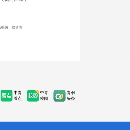
任编辑：侯倩倩
中青
中青
青创
看点
校园
头条