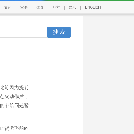
文化
|
军事
|
体育
|
地方
|
娱乐
|
ENGLISH
此前因为提前
的点火动作后，
站的补给问题暂
L”货运飞船的