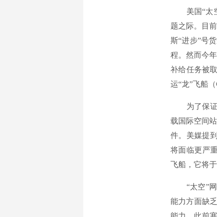
美国“太空”
题之际。目前
斯“进步”号
程。然而今年
补给任务被取
运“龙”飞船
为了保证国
载国际空间站
件。美媒提到
将面临更严重
飞船，它将于
“太空”网站
能力方面缺乏
能力。此前塞