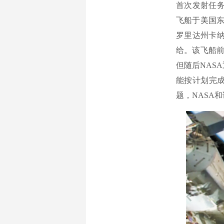
首次发射任务
飞船于美国东
罗里达州卡纳
给。该飞船前
但随后NAS
能按计划完
题，NASA