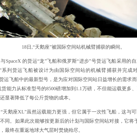
18日,“天鹅座”被国际空间站机械臂捕获的瞬间。
paceX 的货运“龙”飞船和俄罗斯“进步”号货运飞船采用的
座”系列货运飞船被设计为由国际空间站的机械臂捕获并完成对
列货运飞船中的最新型号，是为应对国际空间站日益增长的需求
，载货能力从标准型号的8500磅增加到1.1万磅，不但能运载更多
还显著降低了每公斤货物的成本。
天鹅座XL”虽然运载能力更强，但它属于一次性飞船，这与可
船不同。如果此次能够按更新后的计划与国际空间站对接，它将于2
，最终在重返地球大气层时焚烧殆尽。