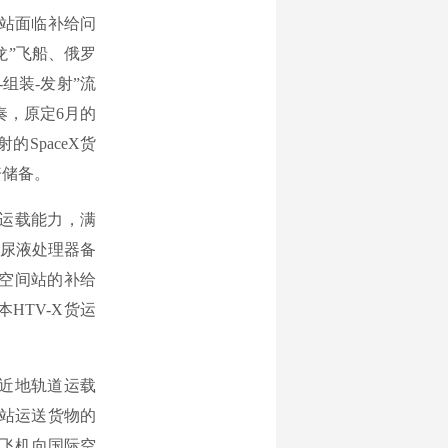
间站面临补给问
龙”飞船、俄罗
组装-发射”流
奏，原定6月的
SpaceX货
资储备。
运载能力，满
尿液处理器备
际空间站的补给
HTV-X货运
近地轨道运载
间站运送货物的
天飞机向国际空