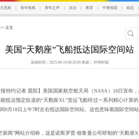
大思政
|
青年电视
|
青年之声
|
法治
|
教育
|
中青校园
|
励志
|
>> 正文
美国“天鹅座”飞船抵达国际空间站
发稿时间：2025-09-19 08:20:00 来源： 环球时报
约记者 晨阳】美国国家航空航天局（NASA）18日宣布，
能抵达预定轨道的“天鹅座XL”货运飞船经过一系列精心计算
间9月18日上午7时左右抵达国际空间站。这也意味着国际空间
闻”网站介绍称，这是诺斯罗普·格鲁曼公司研制的“天鹅座X