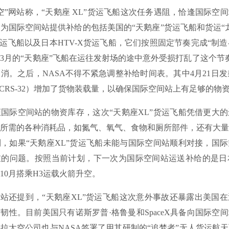
网站称，“天鹅座 XL”货运飞船这次任务遇阻，恰逢国际空
为国际空间站提供补给的包括美国的“天鹅座”货运飞船和货运“
货运飞船以及日本HTV-X货运飞船，它们按照固定节奏完成“制造-
3月的“天鹅座”飞船在运往发射场的途中意外受损打乱了这个节
消。之后，NASA不得不紧急调整补给时间表。其中4月21日发射的
（CRS-32）增加了货物装载量，以确保国际空间站上有足够的物
际空间站的物资库存，这次“天鹅座XL”货运飞船凭借更大的
所需的各种消耗品，如氮气、氧气、食物和厕所部件，还有大量
，如果“天鹅座XL”货运飞船未能与国际空间站顺利对接，国
的问题。按照当前计划，下一次为国际空间站运送补给的是日本
10月搭乘H3运载火箭升空。
还提到，“天鹅座XL”货运飞船这次意外事故还暴露出美国在
韧性。目前美国只有诺斯罗普·格鲁曼和SpaceX具备向国际空
拉太空公司也与NASA签署了用其研制的“追梦者”无人货运航