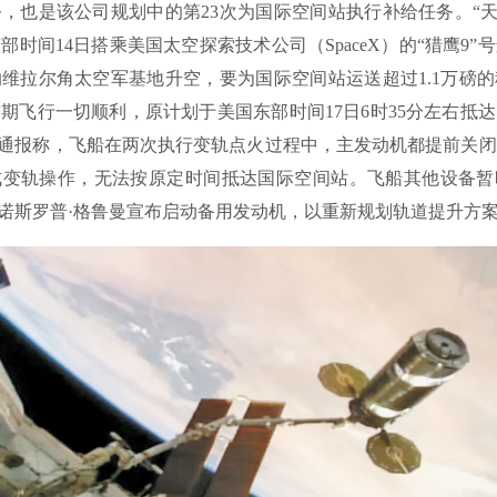
，也是该公司规划中的第23次为国际空间站执行补给任务。“天
部时间14日搭乘美国太空探索技术公司（SpaceX）的“猎鹰9”
维拉尔角太空军基地升空，要为国际空间站运送超过1.1万磅
期飞行一切顺利，原计划于美国东部时间17日6时35分左右抵
A通报称，飞船在两次执行变轨点火过程中，主发动机都提前关
成变轨操作，无法按原定时间抵达国际空间站。飞船其他设备暂
和诺斯罗普·格鲁曼宣布启动备用发动机，以重新规划轨道提升方