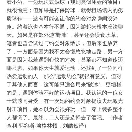
着小酒、一边玩法式滚球（规则类似冰壶的项目）
就很惬意；但如果是打保龄球，就得租场馆内的劣
质球鞋——这有可能会让你的约会对象瞬间没兴
趣。约游泳也基本行不通，因为游起来根本没法聊
天。如果是在郊外游“野泳”，甚至还会误食水草。
笔者也曾尝试过与约会对象散步，但后来也放弃
了，一方面是因为我不太会慢悠悠地走路，另一方
面是因为我若遇到心仪的对象，甚至都不知道该迈
哪只脚。如果你天生就爱运动，还找到了一位同样
热爱运动的人，那么“运动约会”就很有意义。但对
于其他人而言，这可能只适合用来“破冰”。更糟糕
的是，遇到体验不好的运动项目。我认识的一位女
士就感同身受：有一次她的约会对象提议去玩激光
射击项目，她本以为会很好玩，但一穿上装备整个
人都慌了。最终，二人还是选择去了酒吧。（作者
查利·郭宛斯-埃格林顿，刘皓然译）