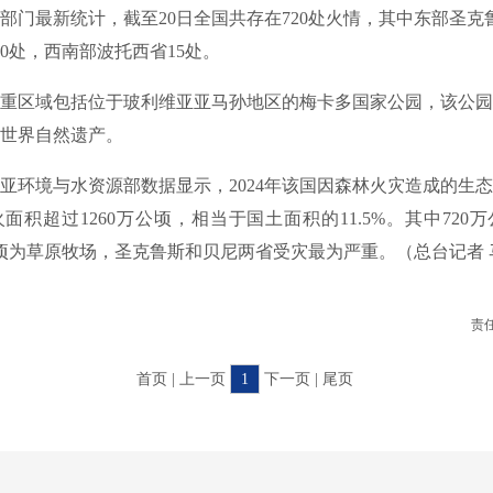
最新统计，截至20日全国共存在720处火情，其中东部圣克鲁
40处，西南部波托西省15处。
区域包括位于玻利维亚亚马孙地区的梅卡多国家公园，该公园
世界自然遗产。
境与水资源部数据显示，2024年该国因森林火灾造成的生态
面积超过1260万公顷，相当于国土面积的11.5%。其中720
公顷为草原牧场，圣克鲁斯和贝尼两省受灾最为严重。（总台记者 
责
首页 | 上一页
1
下一页 | 尾页