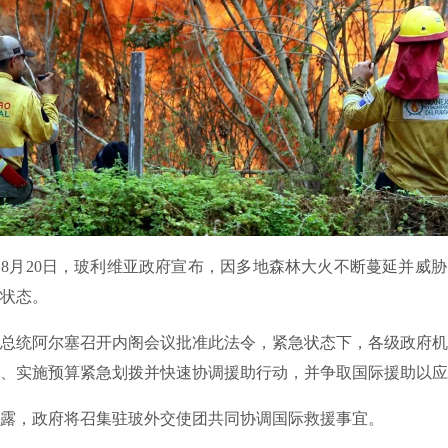
月20日，玻利维亚政府宣布，因多地森林大火不断蔓延并威胁
状态。
统阿尔塞召开内阁会议批准此法令，紧急状态下，各级政府机
、实施预算紧急划拨并快速协调援助行动，并争取国际援助以应
，政府将召集驻玻外交使团共同协调国际救援事宜。