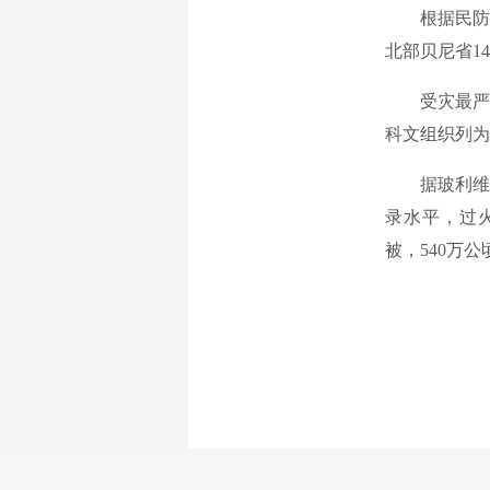
根据民防部门
北部贝尼省1
受灾最严重
科文组织列为
据玻利维亚环
录水平，过火
被，540万