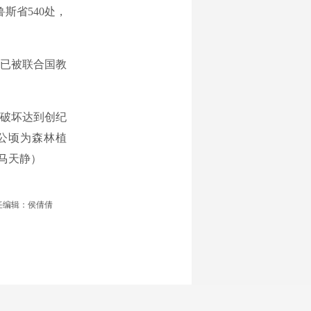
斯省540处，
已被联合国教
破坏达到创纪
万公顷为森林植
马天静）
任编辑：侯倩倩