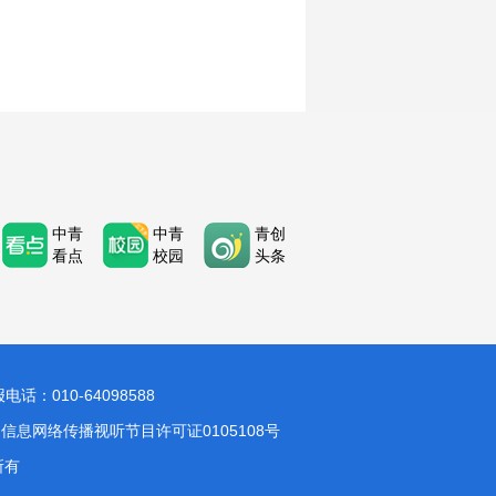
中青
中青
青创
看点
校园
头条
：010-64098588
信息网络传播视听节目许可证0105108号
所有