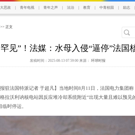
大思政
|
青年电视
|
青年之声
|
法治
|
教育
|
中青校园
|
励志
|
>> 正文
当罕见”！法媒：水母入侵“逼停”法国
发稿时间：2025-08-13 07:59:00 来源：
环球时报
法国特派记者 于超凡】当地时间8月11日，法国电力集团称
格拉沃利讷核电站因反应堆冷却系统附近“出现大量且难以预见
组临时停运。