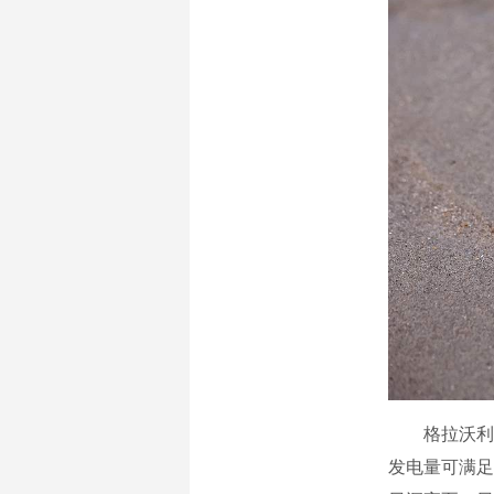
格拉沃利讷核
发电量可满足