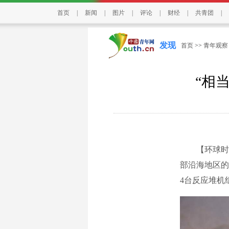
首页
|
新闻
|
图片
|
评论
|
财经
|
共青团
|
发现
首页
>>
青年观察
“相
【环球时报驻
部沿海地区的
4台反应堆机