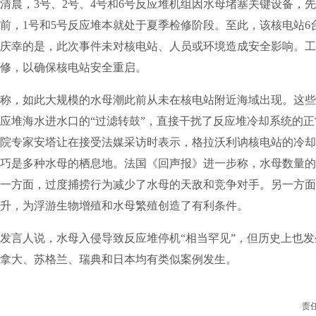
日清晨，3号、2号、4号和6号反应堆机组因水母堵塞关键设备，
前，1号和5号反应堆本就处于夏季检修阶段。至此，该核电站6
庆幸的是，此次事件未对核电站、人员或环境造成安全影响。工
修，以确保核电站安全重启。
，如此大规模的水母潮此前从未在核电站附近海域出现。这些
应堆海水进水口的“过滤转鼓”，直接干扰了反应堆冷却系统的
院专家安塔让在接受法媒采访时表示，格拉沃利讷核电站的冷却
巧是多种水母的栖息地。法国《回声报》进一步称，水母数量的
一方面，过度捕捞行为减少了水母的天敌和竞争对手。另一方面
升，为浮游生物增殖和水母繁殖创造了有利条件。
言人说，水母入侵导致反应堆停机“相当罕见”，但历史上也发
拿大、苏格兰、瑞典和日本均有类似案例发生。
责