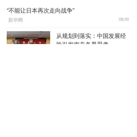
“不能让日本再次走向战争”
新华网
08-09
从规划到落实：中国发展经
验引发南非各界思考
中国新闻网
08-09
穿汉服、看非遗 外国游客扎
堆来华“深度文化游”
央视新闻客户端
08-09
南京大屠杀历史不容篡改 日
本打“核爆”牌洗不掉血债
央视新闻客户端
08-09