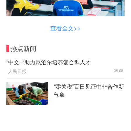
(活动现场)
查看全文>>
讲座之余，货拉拉正式发布第3套司机健康
热点新闻
操。据悉，司机健康操由货拉拉联合深圳职业病防
治院研发，自上线以来已累计吸引超过200万名司
“中文+”助力尼泊尔培养复合型人才
机参与，前两套健康操旨在帮助司机掌握肩颈和下
人民日报
08-08
肢腰部不适的缓解方法，第三套则进一步升级为全
身性运动方案，通过四组舒缓动作引导司机纠正不
“零关税”百日见证中非合作新
良体态、激活核心肌群。
气象
13万人参与答题，历时2月选出健康榜样
新华社
08-08
颁奖仪式上，货拉拉颁发15个健康奖项，覆盖
外媒：外贸强劲增长凸显中
货车司机、网约车司机、搬家师傅、跑腿骑手和快
国经济韧性